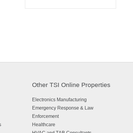
Other TSI Online Properties
Electronics Manufacturing
Emergency Response & Law
Enforcement
s
Healthcare
HVAC and TAB Consultants