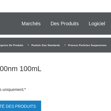
Marchés
Des Produits
Logiciel
égories De Produits
Particle Size Standards
Process Particles Suspensions
-200nm 100mL
is uniquement.*
ITÉ DES PRODUITS