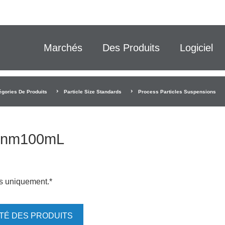
Marchés
Des Produits
Logiciel
égories De Produits
Particle Size Standards
Process Particles Suspensions
00nm100mL
is uniquement.*
ITÉ DES PRODUITS