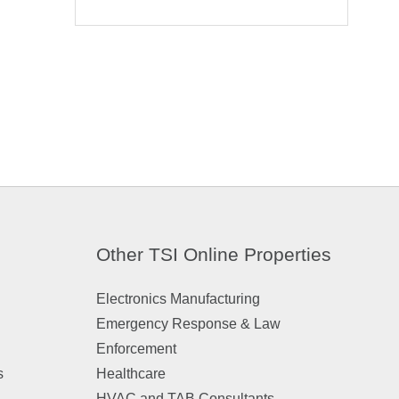
Other TSI Online Properties
Electronics Manufacturing
Emergency Response & Law
Enforcement
s
Healthcare
HVAC and TAB Consultants