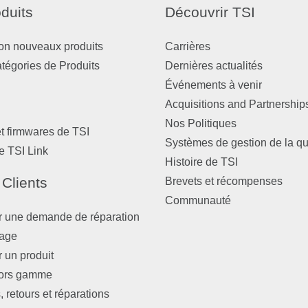
duits
Découvrir TSI
on nouveaux produits
Carrières
atégories de Produits
Dernières actualités
Événements à venir
Acquisitions and Partnership
Nos Politiques
et firmwares de TSI
Systèmes de gestion de la qu
e TSI Link
Histoire de TSI
 Clients
Brevets et récompenses
Communauté
r une demande de réparation
nage
r un produit
hors gamme
 retours et réparations