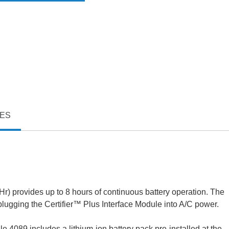
XES
AHr) provides up to 8 hours of continuous battery operation. The
 plugging the Certifier™ Plus Interface Module into A/C power.
e 4089 includes a lithium-ion battery pack pre-installed at the