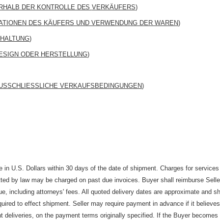
RHALB DER KONTROLLE
DES
VERKÄUFERS
)
KATIONEN DES KÄUFERS UND VERWENDUNG DER WAREN
)
SHALTUNG
)
ESIGN ODER HERSTELLUNG
)
AUSSCHLIESSLICHE VERKAUFSBEDINGUNGEN
)
in U.S. Dollars within 30 days of the date of shipment. Charges for services
ted by law may be charged on past due invoices. Buyer shall reimburse Seller
e, including attorneys' fees. All quoted delivery dates are approximate and sh
ed to effect shipment. Seller may require payment in advance if it believes
nt deliveries, on the payment terms originally specified. If the Buyer becomes