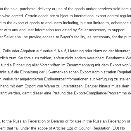
on the sale, purchase, delivery or use of the goods and/or services sold here
erwise agreed. Certain goods are subject to international export control regula
d to the export of goods to end-users including, but not limited to, adherence 
er with any end user information requested by Seller necessary to support
er Seller shall be provide access to Buyer’s facility, as necessary, for the pu
, Zölle oder Abgaben auf Verkauf, Kauf, Lieferung oder Nutzung der hierunter
zlich zum Kaufpreis zu zahlen, sofern nicht anders vereinbart. Bestimmte W
 ist für die Einhaltung aller Vorschriften im Zusammenhang mit dem Export von
ränkt auf die Einhaltung der US-amerikanischen Export Administration Regulat
m Verkäufer angeforderten Endbenutzerinformationen zur Verfügung zu stellen,
menhang mit dem Export von Waren zu unterstützen. Darüber hinaus muss dem
währt werden, damit dieser eine Prüfung des Export-Compliance-Programms d
tly, to the Russian Federation or Belarus or for use in the Russian Federation or
nt that fall under the scope of Articles 12g of Council Regulation (EU) No