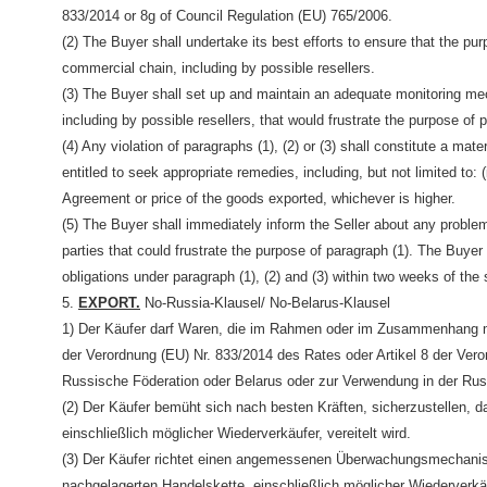
833/2014 or 8g of Council Regulation (EU) 765/2006.
(2) The Buyer shall undertake its best efforts to ensure that the pur
commercial chain, including by possible resellers.
(3) The Buyer shall set up and maintain an adequate monitoring me
including by possible resellers, that would frustrate the purpose of 
(4) Any violation of paragraphs (1), (2) or (3) shall constitute a mat
entitled to seek appropriate remedies, including, but not limited to: (
Agreement or price of the goods exported, whichever is higher.
(5) The Buyer shall immediately inform the Seller about any problems 
parties that could frustrate the purpose of paragraph (1). The Buyer
obligations under paragraph (1), (2) and (3) within two weeks of the
5.
EXPORT.
No-Russia-Klausel/ No-Belarus-Klausel
1) Der Käufer darf Waren, die im Rahmen oder im Zusammenhang mi
der Verordnung (EU) Nr. 833/2014 des Rates oder Artikel 8 der Veror
Russische Föderation oder Belarus oder zur Verwendung in der Rus
(2) Der Käufer bemüht sich nach besten Kräften, sicherzustellen, d
einschließlich möglicher Wiederverkäufer, vereitelt wird.
(3) Der Käufer richtet einen angemessenen Überwachungsmechanismu
nachgelagerten Handelskette, einschließlich möglicher Wiederverkä