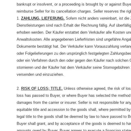
bankrupt or insolvent, or a proceeding is brought by or against Buy
reimburse Seller for its cancellation charges. Seller reserves the rig
1.
ZAHLUNG, LIEFERUNG.
Sofern nicht anders vereinbart, ist di
Dienstleistungen sind nach Erhalt der Rechnung fällig. Auf überfä
erhoben werden. Der Käufer erstattet dem Verkäufer alle Kosten und 
Anwaltskosten. Alle angegebenen Lieferfristen sind ungefähre Anga
Dokumente bestätigt hat. Der Verkäufer kann Vorauszahlung verlange
oder Folgelieferungen zu den ursprünglich festgelegten Zahlungsbed
oder ein Verfahren durch den oder gegen den Käufer nach solchen G
stornieren und der Käufer hat dem Verkäufer seine Stornogebühren z
versenden und einzuziehen.
2.
RISK OF LOSS; TITLE
.
Unless otherwise agreed, the risk of lo
loss has passed to Buyer, or where Buyer has selected the method o
damages from the carrier or insurer. Seller is not responsible for
equitable title and accession to the goods shall, where permitted by l
legal title to the goods shall be deemed by law to have passed to Buy
Buyer shall grant, and by acceptance of the goods is deemed to have 
amounts owed by Buyer. Buyer agrees to execute a financing statemen