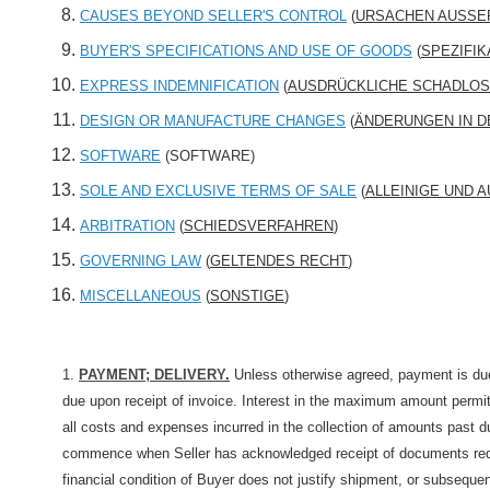
CAUSES BEYOND SELLER'S CONTROL
(
URSACHEN AUSSE
BUYER'S SPECIFICATIONS AND USE OF GOODS
(
SPEZIFI
EXPRESS INDEMNIFICATION
(
AUSDRÜCKLICHE SCHADLO
DESIGN OR MANUFACTURE CHANGES
(
ÄNDERUNGEN IN D
SOFTWARE
(SOFTWARE)
SOLE AND EXCLUSIVE TERMS OF SALE
(
ALLEINIGE UND 
ARBITRATION
(
SCHIEDSVERFAHREN
)
GOVERNING LAW
(
GELTENDES RECHT
)
MISCELLANEOUS
(
SONSTIGE
)
1.
PAYMENT; DELIVERY
.
Unless otherwise agreed, payment is due 
due upon receipt of invoice. Interest in the maximum amount permit
all costs and expenses incurred in the collection of amounts past du
commence when Seller has acknowledged receipt of documents requir
financial condition of Buyer does not justify shipment, or subseque