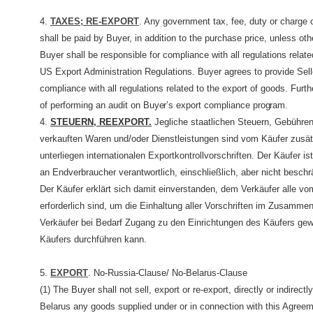
4.
TAXES; RE-EXPORT
. Any government tax, fee, duty or charge 
shall be paid by Buyer, in addition to the purchase price, unless oth
Buyer shall be responsible for compliance with all regulations relate
US Export Administration Regulations. Buyer agrees to provide Sell
compliance with all regulations related to the export of goods. Furth
of performing an audit on
Buyer’s
export compliance
program.
4.
STEUERN, REEXPORT.
Jegliche staatlichen Steuern, Gebühren
verkauften Waren und/oder Dienstleistungen sind vom Käufer zusät
unterliegen internationalen Exportkontrollvorschriften. Der Käufer
an Endverbraucher verantwortlich, einschließlich, aber nicht besch
Der Käufer erklärt sich damit einverstanden, dem Verkäufer alle vo
erforderlich sind, um die Einhaltung aller Vorschriften im Zusam
Verkäufer bei Bedarf Zugang zu den Einrichtungen des Käufers ge
Käufers durchführen kann.
5.
EXPORT
. No-Russia-Clause/ No-Belarus-Clause
(1) The Buyer shall not sell, export or re-export, directly or indirec
Belarus any goods supplied under or in connection with this Agreeme