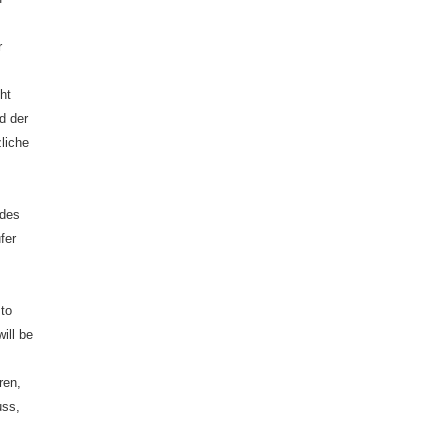
r
ht
d der
liche
 des
fer
to
ill be
ren,
uss,