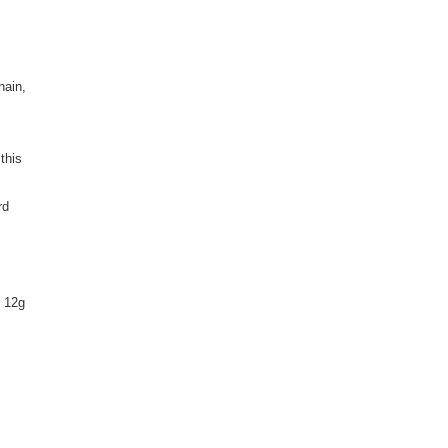
hain,
 this
rd
l 12g