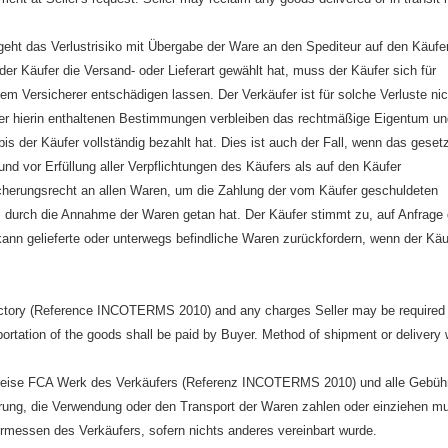
 geht das Verlustrisiko mit Übergabe der Ware an den Spediteur auf den Käufe
er Käufer die Versand- oder Lieferart gewählt hat, muss der Käufer sich für
 Versicherer entschädigen lassen. Der Verkäufer ist für solche Verluste nic
 hierin enthaltenen Bestimmungen verbleiben das rechtmäßige Eigentum un
s der Käufer vollständig bezahlt hat. Dies ist auch der Fall, wenn das gesetz
 vor Erfüllung aller Verpflichtungen des Käufers als auf den Käufer
icherungsrecht an allen Waren, um die Zahlung der vom Käufer geschuldeten
 durch die Annahme der Waren getan hat. Der Käufer stimmt zu, auf Anfrage
ann gelieferte oder unterwegs befindliche Waren zurückfordern, wenn der Käu
 factory (Reference INCOTERMS 2010) and any charges Seller may be required 
portation of the goods shall be paid by Buyer. Method of shipment or delivery w
e Preise FCA Werk des Verkäufers (Referenz INCOTERMS 2010) und alle Gebüh
gerung, die Verwendung oder den Transport der Waren zahlen oder einziehen m
Ermessen des Verkäufers, sofern nichts anderes vereinbart wurde.