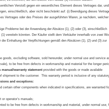
wesentlichen Verstoß gegen ein wesentliches Element dieses Vertrages dar, und
en, einschließlich, aber nicht beschränkt auf: (i) Beendigung dieses Vertrag
eses Vertrages oder des Preises der ausgeführten Waren, je nachdem, welcher
aige Probleme bei der Anwendung der Absätze (1), (2) oder (3), einschließlich
z (1) vereiteln könnten. Der Käufer stellt dem Verkäufer innerhalb von zwei W
r die Einhaltung der Verpflichtungen gemäß den Absätzen (1), (2) und (3) zur
he goods, excluding software, sold hereunder, under normal use and service a
 sale), to be free from defects in workmanship and material for the longer peri
r's manual/warranty statement
provided with the goods or made available
 of shipment to the customer. This warranty period is inclusive of any statutor
lusions and exceptions:
d certain other components when indicated in specifications, are warranted fo
t or operator’s manuals;
ranted to be free from defects in workmanship and material, under normal use, 