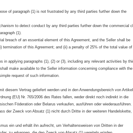
pose of paragraph (1) is not frustrated by any third parties further down the
chanism to detect conduct by any third parties further down the commercial c
paragraph (1).
erial breach of an essential element of this Agreement, and the Seller shall be
i) termination of this Agreement; and (ii) a penalty of 25% of the total value of
in applying paragraphs (1), (2) or (3), including any relevant activities by thi
 shall make available to the Seller information concerning compliance with the
 simple request of such information.
t diesem Vertrag geliefert werden und in den Anwendungsbereich von Artike
dnung (EU) Nr. 765/2006 des Rates fallen, weder direkt noch indirekt in die
sischen Föderation oder Belarus verkaufen, ausführen oder wiederausführen.
ass der Zweck von Absatz (1) nicht durch Dritte in der weiteren Handelskette,
s ein und erhält ihn aufrecht, um Verhaltensweisen von Dritten in der
ufer, zu erkennen, die den Zweck von Absatz (1) vereiteln würden.