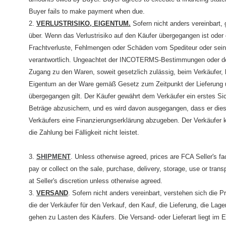
Buyer fails to make payment when due.
2.
VERLUSTRISIKO, EIGENTUM.
Sofern nicht anders vereinbart,
über. Wenn das Verlustrisiko auf den Käufer übergegangen ist oder d
Frachtverluste, Fehlmengen oder Schäden vom Spediteur oder seinem
verantwortlich. Ungeachtet der INCOTERMS-Bestimmungen oder der
Zugang zu den Waren, soweit gesetzlich zulässig, beim Verkäufer, bi
Eigentum an der Ware gemäß Gesetz zum Zeitpunkt der Lieferung und
übergegangen gilt. Der Käufer gewährt dem Verkäufer ein erstes S
Beträge abzusichern, und es wird davon ausgegangen, dass er dies
Verkäufers eine Finanzierungserklärung abzugeben. Der Verkäufer k
die Zahlung bei Fälligkeit nicht leistet.
3.
SHIPMENT
. Unless otherwise agreed, prices are FCA Seller's
pay or collect on the sale, purchase, delivery, storage, use or trans
at Seller's discretion unless otherwise agreed.
3.
VERSAND
. Sofern nicht anders vereinbart, verstehen sich di
die der Verkäufer für den Verkauf, den Kauf, die Lieferung, die La
gehen zu Lasten des Käufers. Die Versand- oder Lieferart liegt im 