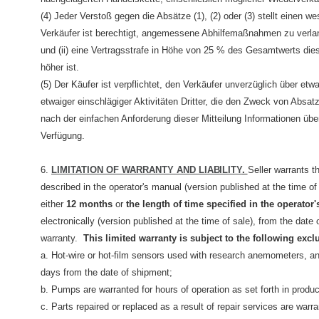
(4) Jeder Verstoß gegen die Absätze (1), (2) oder (3) stellt einen 
Verkäufer ist berechtigt, angemessene Abhilfemaßnahmen zu verlang
und (ii) eine Vertragsstrafe in Höhe von 25 % des Gesamtwerts di
höher ist.
(5) Der Käufer ist verpflichtet, den Verkäufer unverzüglich über etw
etwaiger einschlägiger Aktivitäten Dritter, die den Zweck von Absat
nach der einfachen Anforderung dieser Mitteilung Informationen übe
Verfügung.
6.
LIMITATION OF WARRANTY AND
LIABILITY
.
Seller warrants t
described in the operator's manual (version published at the time of
either
12 months
or
the length of time specified in the operato
electronically (version published at the time of sale), from the date
warranty.
This limited warranty is subject to the following exc
a. Hot-wire or hot-film sensors used with research anemometers, an
days from the date of shipment;
b. Pumps are warranted for hours of operation as set forth in produc
c. Parts repaired or replaced as a result of repair services are war