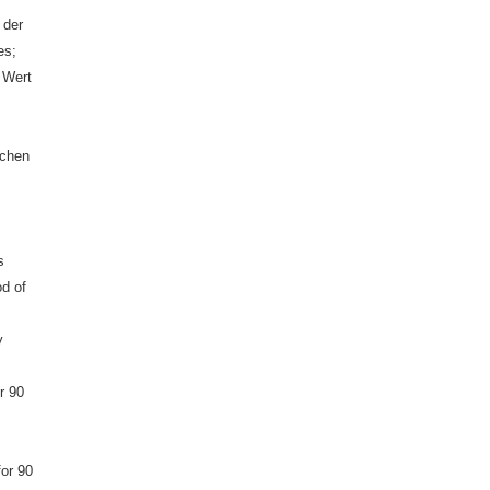
 der
es;
 Wert
ochen
s
od of
y
r 90
for 90