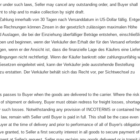
er under such laws, Seller may cancel any outstanding order, and Buyer shall
ht to ship and to make collection by sight draft.
e Zahlung innerhalb von 30 Tagen nach Versanddatum in US-Dollar fällig. Entgel
llige Rechnungen können Zinsen in der gesetzlich zulässigen maximalen Höhe
Auslagen, die bei der Einziehung überfälliger Beträge entstehen, einschließl
ben und beginnen, wenn der Verkäufer den Erhalt der für den Versand erforder
n, wenn er der Ansicht ist, dass die finanzielle Lage des Käufers eine Liefe
ingungen nicht rechtfertigt. Wenn der Käufer bankrott oder zahlungsunfähig w
esetzen eingeleitet wird, kann der Verkäufer jede ausstehende Bestellung
u erstatten. Der Verkäufer behält sich das Recht vor, per Sichtwechsel zu
ss passes to Buyer when the goods are delivered to the carrier. Where the risk
f shipment or delivery, Buyer must obtain redress for freight losses, shortag
 any such losses. Notwithstanding any provision of INCOTERMS or contained he
aw, remain with Seller until Buyer is paid in full. This shall be the case even 
er at the time of delivery and prior to performance of all of Buyer's obligatio
granted, to Seller a first security interest in all goods to secure payment of
t at Seller's request. Seller may reclaim any goods delivered or in transit i