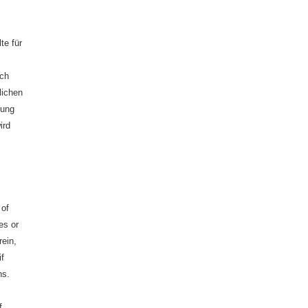
te für
ich
lichen
rung
ird
 of
es or
rein,
if
ns.
f