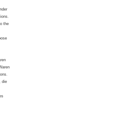
under
tions.
to the
rpose
aren
 Waren
ions.
 die
es