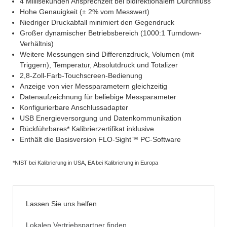
4 Millisekunden Ansprechzeit bei bidirektionalem Durchfluss
Hohe Genauigkeit (± 2% vom Messwert)
Niedriger Druckabfall minimiert den Gegendruck
Großer dynamischer Betriebsbereich (1000:1 Turndown-
Verhältnis)
Weitere Messungen sind Differenzdruck, Volumen (mit
Triggern), Temperatur, Absolutdruck und Totalizer
2,8-Zoll-Farb-Touchscreen-Bedienung
Anzeige von vier Messparametern gleichzeitig
Datenaufzeichnung für beliebige Messparameter
Konfigurierbare Anschlussadapter
USB Energieversorgung und Datenkommunikation
Rückführbares* Kalibrierzertifikat inklusive
Enthält die Basisversion FLO-Sight™ PC-Software
*NIST bei Kalibrierung in USA, EA bei Kalibrierung in Europa
Lassen Sie uns helfen
Lokalen Vertriebspartner finden