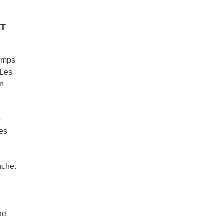
NT
temps
 Les
un
e
ues
uche.
ne