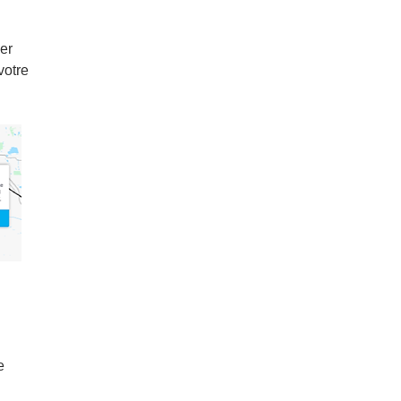
er
votre
e