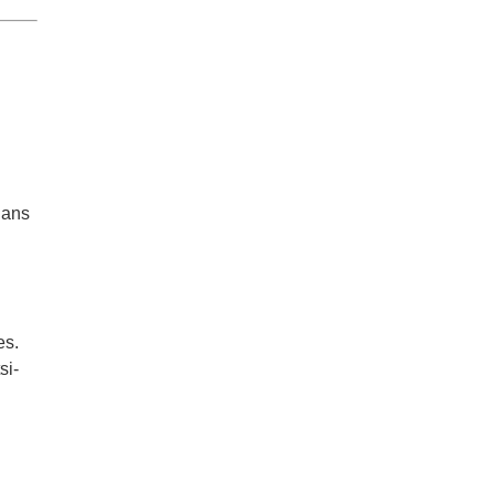
dans
es.
si-