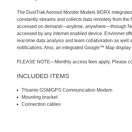
The DustTrak Aerosol Monitor Models II/DRX integr
constantly streams and collects data remotely from the 
accessed on demand—anytime, anywhere—through Netro
accessed by any internet enabled device. Environet offe
real-time data analysis and team collaboration as well
notifications. Also, an integrated Google™ Map display p
PLEASE NOTE—Monthly access fees apply. Please contac
INCLUDED ITEMS
Thiamis GSM/GPS Communication Modem
Mounting bracket
Connection cables