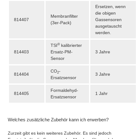
Ersetzen, wenn
die obigen
Membranfilter
814407
Gassensoren
(3er-Pack)
ausgetauscht
werden.
®
TSI
kalibrierter
814403
Ersatz-PM-
3 Jahre
Sensor
CO
-
2
814404
3 Jahre
Ersatzsensor
Formaldehyd-
814405
1 Jahr
Ersatzsensor
Welches zusätzliche Zubehör kann ich erwerben?
Zurzeit gibt es kein weiteres Zubehör. Es sind jedoch