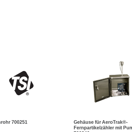
srohr 700251
Gehäuse für AeroTrak®-
Fernpartikelzähler mit P