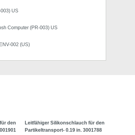
-003) US
tosh Computer (PR-003) US
e ENV-002 (US)
für den
Leitfähiger Silikonschlauch für den
 3001901
Partikeltransport- 0.19 in. 3001788