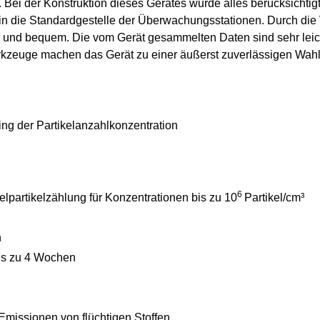
Bei der Konstruktion dieses Gerätes wurde alles berücksichtigt
n die Standardgestelle der Überwachungsstationen. Durch di
er und bequem. Die vom Gerät gesammelten Daten sind sehr leic
zeuge machen das Gerät zu einer äußerst zuverlässigen Wahl f
ing der Partikelanzahlkonzentration
6
lpartikelzählung für Konzentrationen bis zu 10
Partikel/cm³
n
is zu 4 Wochen
e Emissionen von flüchtigen Stoffen