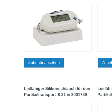
Zubehör ansehen
Zube
Leitfähiger Silikonschlauch für den
Leitfäh
Partikeltransport- 0.31 in 3001789
Partike