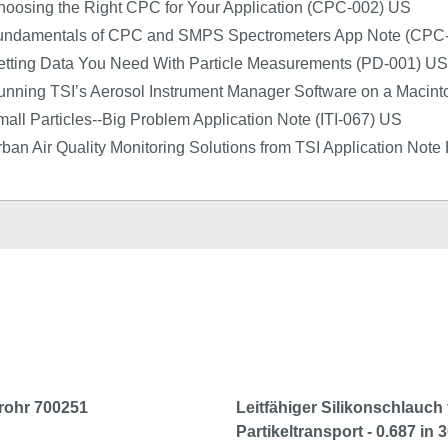
oosing the Right CPC for Your Application (CPC-002) US
undamentals of CPC and SMPS Spectrometers App Note (CPC
etting Data You Need With Particle Measurements (PD-001) US
unning TSI’s Aerosol Instrument Manager Software on a Macin
all Particles--Big Problem Application Note (ITI-067) US
ban Air Quality Monitoring Solutions from TSI Application Not
rohr 700251
Leitfähiger Silikonschlauch 
Partikeltransport - 0.687 in