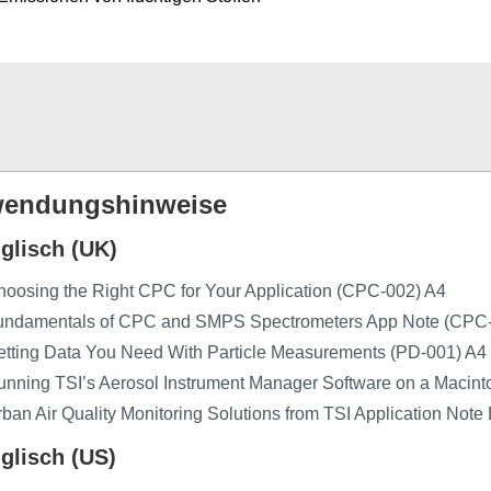
endungshinweise
glisch (UK)
oosing the Right CPC for Your Application (CPC-002) A4
undamentals of CPC and SMPS Spectrometers App Note (CPC-
etting Data You Need With Particle Measurements (PD-001) A4
unning TSI’s Aerosol Instrument Manager Software on a Macin
ban Air Quality Monitoring Solutions from TSI Application Not
glisch (US)