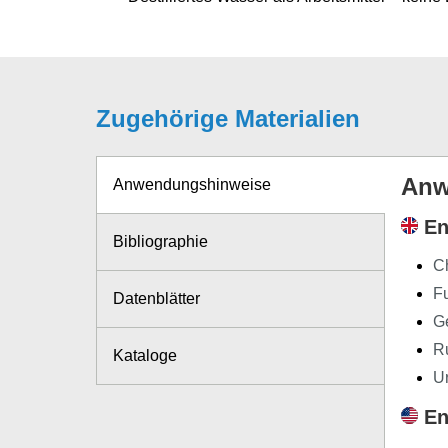
Zugehörige Materialien
Anw
Anwendungshinweise
En
Bibliographie
Ch
F
Datenblätter
G
R
Kataloge
Ur
En