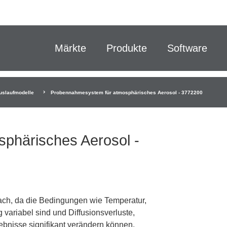
Märkte
Produkte
Software
uslaufmodelle
Probennahmesystem für atmosphärisches Aerosol - 3772200
phärisches Aerosol -
ach, da die Bedingungen wie Temperatur,
 variabel sind und Diffusionsverluste,
ebnisse signifikant verändern können.