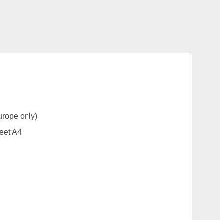
rope only)
eet A4