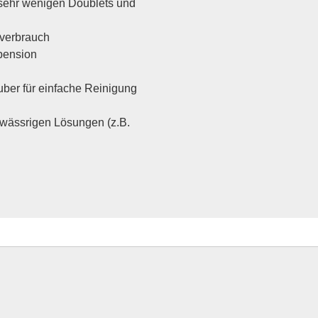
sehr wenigen Doublets und
sverbrauch
pension
äuber für einfache Reinigung
 wässrigen Lösungen (z.B.