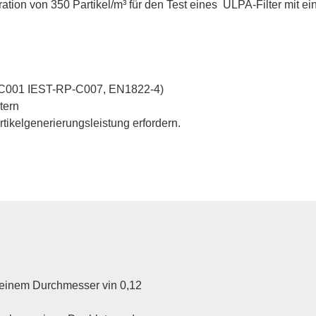
ation von 350 Partikel/m³ für den Test eines ULPA-Filter mit e
-C001 IEST-RP-C007, EN1822-4)
tern
ikelgenerierungsleistung erfordern.
 einem Durchmesser vin 0,12