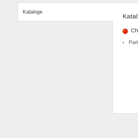
Kataloge
Kata
Ch
Part