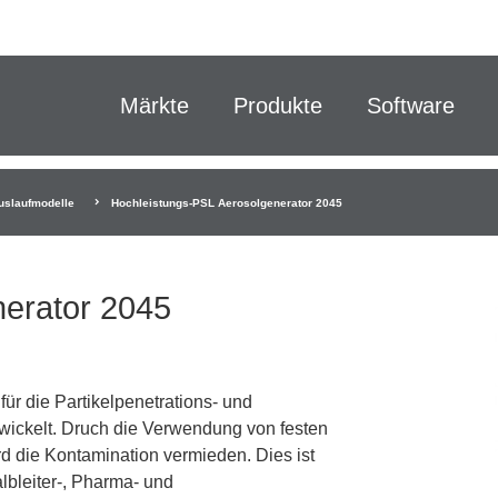
Märkte
Produkte
Software
uslaufmodelle
Hochleistungs-PSL Aerosolgenerator 2045
nerator 2045
ür die Partikelpenetrations- und
wickelt. Druch die Verwendung von festen
 die Kontamination vermieden. Dies ist
albleiter-, Pharma- und