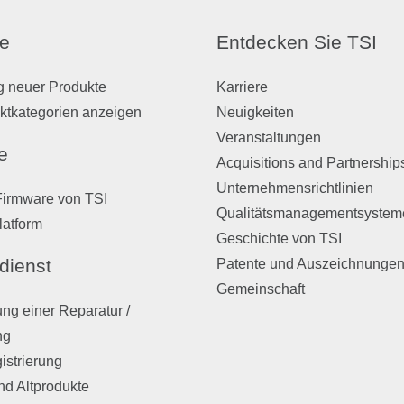
e
Entdecken Sie TSI
g neuer Produkte
Karriere
ktkategorien anzeigen
Neuigkeiten
Veranstaltungen
e
Acquisitions and Partnership
Unternehmensrichtlinien
Firmware von TSI
Qualitätsmanagementsystem
latform
Geschichte von TSI
dienst
Patente und Auszeichnunge
Gemeinschaft
ng einer Reparatur /
ng
istrierung
nd Altprodukte