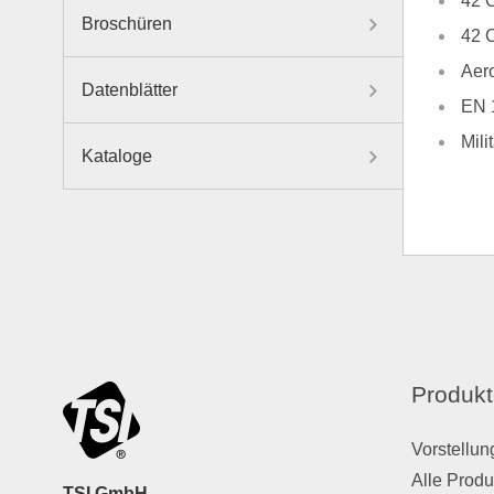
42 
Broschüren
42 
Aero
Datenblätter
EN 
Mili
Kataloge
Produkt
Vorstellun
Alle Produ
TSI GmbH