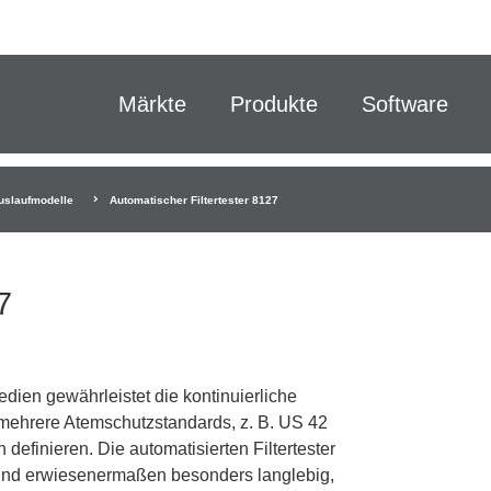
Märkte
Produkte
Software
uslaufmodelle
Automatischer Filtertester 8127
7
dien gewährleistet die kontinuierliche
t mehrere Atemschutzstandards, z. B. US 42
definieren. Die automatisierten Filtertester
sind erwiesenermaßen besonders langlebig,