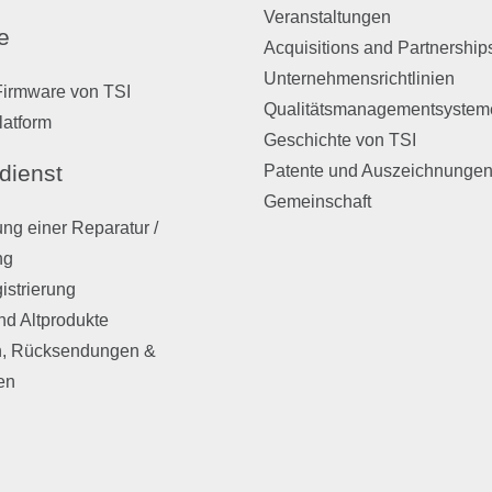
Veranstaltungen
e
Acquisitions and Partnership
Unternehmensrichtlinien
Firmware von TSI
Qualitätsmanagementsystem
latform
Geschichte von TSI
dienst
Patente und Auszeichnunge
Gemeinschaft
ng einer Reparatur /
ng
istrierung
nd Altprodukte
, Rücksendungen &
en