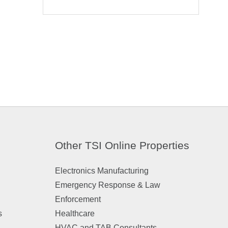
Other TSI Online Properties
Electronics Manufacturing
Emergency Response & Law
Enforcement
s
Healthcare
HVAC and TAB Consultants