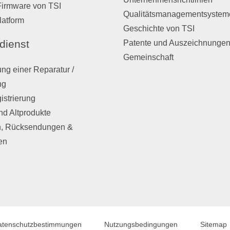
Firmware von TSI
Qualitätsmanagementsystem
latform
Geschichte von TSI
dienst
Patente und Auszeichnunge
Gemeinschaft
ng einer Reparatur /
ng
istrierung
nd Altprodukte
, Rücksendungen &
en
atenschutzbestimmungen
Nutzungsbedingungen
Sitemap