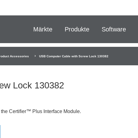
Märkte
Produkte
Software
roduct Accessories
USB Computer Cable with Screw Lock 130382
rew Lock 130382
the Certifier™ Plus Interface Module.