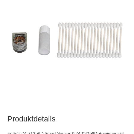
Produktdetails
Enthält 74-713 PID Smart Sensor & 74-080 PID Reinigungskit