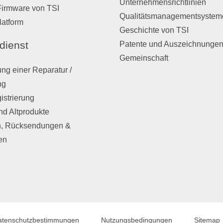
Unternehmensrichtlinien
Firmware von TSI
Qualitätsmanagementsystem
latform
Geschichte von TSI
dienst
Patente und Auszeichnunge
Gemeinschaft
ng einer Reparatur /
ng
istrierung
nd Altprodukte
, Rücksendungen &
en
atenschutzbestimmungen
Nutzungsbedingungen
Sitemap