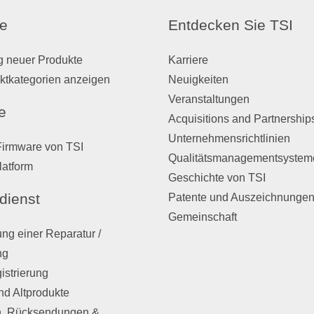
e
Entdecken Sie TSI
g neuer Produkte
Karriere
ktkategorien anzeigen
Neuigkeiten
Veranstaltungen
e
Acquisitions and Partnership
Unternehmensrichtlinien
Firmware von TSI
Qualitätsmanagementsystem
latform
Geschichte von TSI
dienst
Patente und Auszeichnunge
Gemeinschaft
ng einer Reparatur /
ng
istrierung
nd Altprodukte
, Rücksendungen &