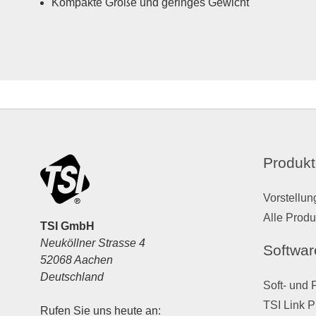
Kompakte Größe und geringes Gewicht
Produkt
Vorstellun
Alle Produ
TSI GmbH
Neuköllner Strasse 4
Softwar
52068 Aachen
Deutschland
Soft- und 
TSI Link P
Rufen Sie uns heute an: