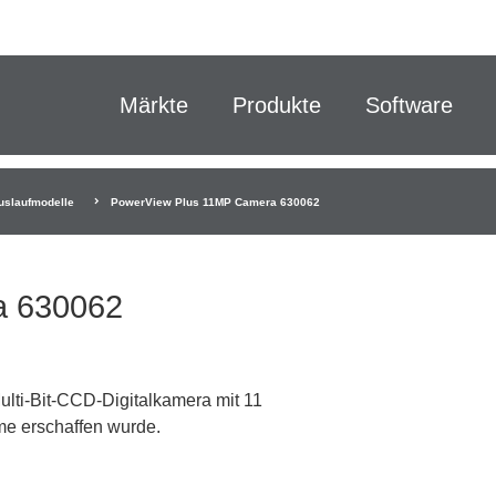
Märkte
Produkte
Software
uslaufmodelle
PowerView Plus 11MP Camera 630062
a 630062
ti-Bit-CCD-Digitalkamera mit 11
öme erschaffen wurde.