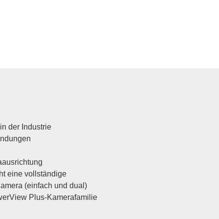
in der Industrie
wendungen
raausrichtung
t eine vollständige
Kamera (einfach und dual)
owerView Plus-Kamerafamilie
s