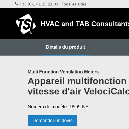
+33 (0)1 41 19 21 99
|
Tous les sites
HVAC and TAB Consultant
Détails du produit
Multi Function Ventilation Meters
Appareil multifonctio
vitesse d'air VelociCa
Numéro de modèle : 9565-NB
Demander un devis