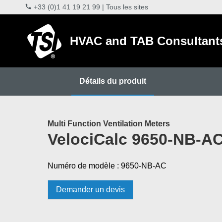
+33 (0)1 41 19 21 99
|
Tous les sites
HVAC and TAB Consultant
Détails du produit
Multi Function Ventilation Meters
VelociCalc 9650-NB-A
Numéro de modèle : 9650-NB-AC
Demander un devis