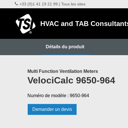
+33 (0)1 41 19 21 99
|
Tous les sites
HVAC and TAB Consultant
Détails du produit
Multi Function Ventilation Meters
VelociCalc 9650-964
Numéro de modèle : 9650-964
Demander un devis