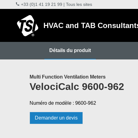
+33 (0)1 41 19 21 99
|
Tous les sites
HVAC and TAB Consultant
Détails du produit
Multi Function Ventilation Meters
VelociCalc 9600-962
Numéro de modèle : 9600-962
Demander un devis