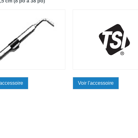
,5 cm (8 po à 38 po)
'accessoire
Voir l'accessoire