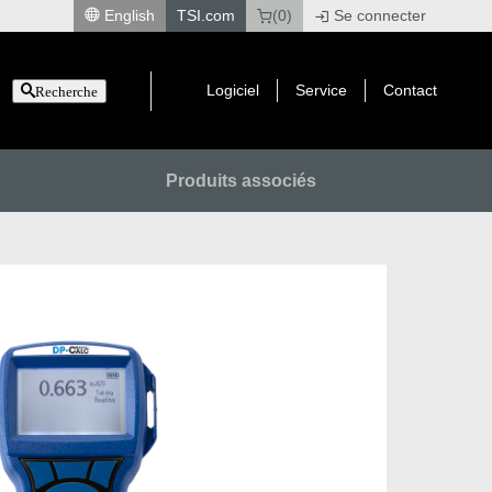
English
TSI.com
(0)
Se connecter
|
Logiciel
Service
Contact
Recherche
Produits associés