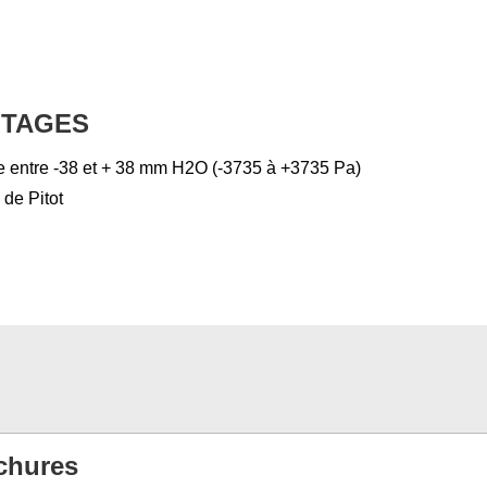
NTAGES
que entre -38 et + 38 mm H2O (-3735 à +3735 Pa)
 de Pitot
chures