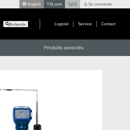
English
TSI.com
(0)
Se connecter
|
Logiciel
Service
Contact
Recherche
Produits associés