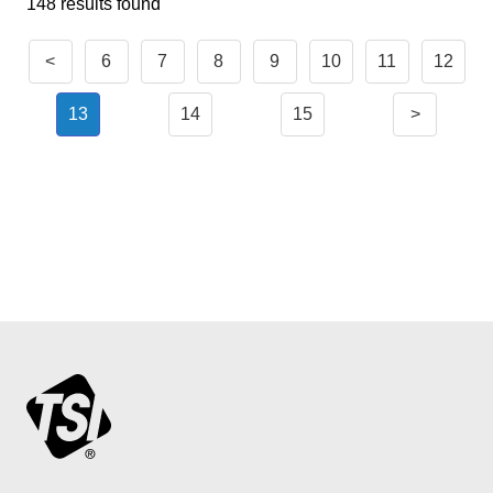
148 results found
<
6
7
8
9
10
11
12
13
14
15
>