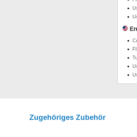
Us
U
En
Co
F
T
Us
U
Zugehöriges Zubehör