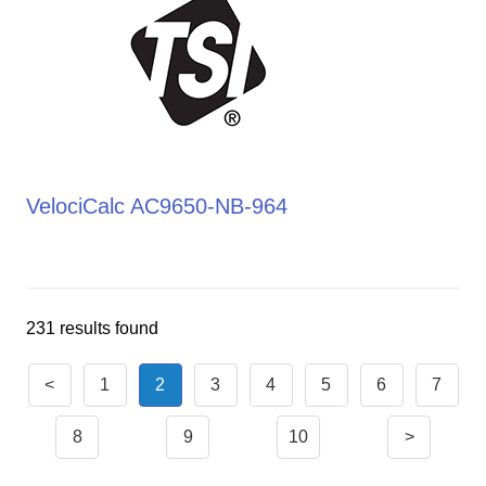
VelociCalc AC9650-NB-964
231 results found
<
1
2
3
4
5
6
7
8
9
10
>