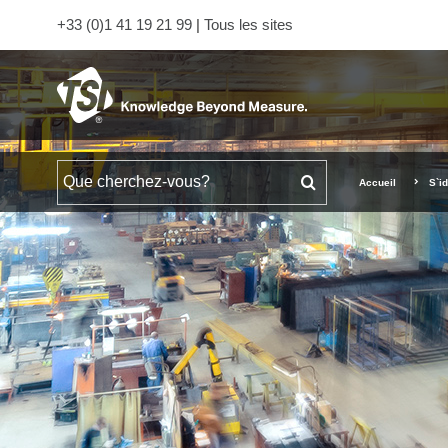
+33 (0)1 41 19 21 99
|
Tous les sites
Rechercher
Accueil
S`id