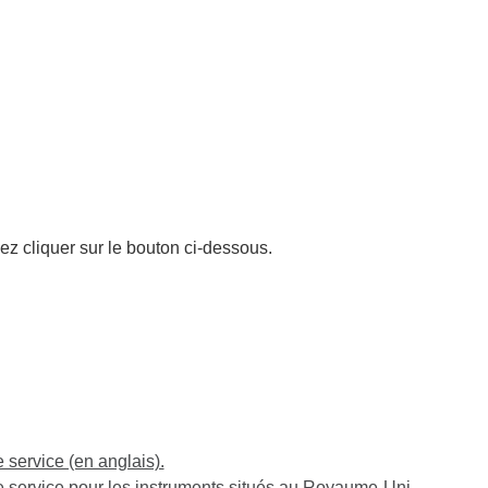
ez cliquer sur le bouton ci-dessous.
service (en anglais).
service pour les instruments situés au Royaume-Uni,