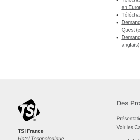
en Europ
Téléchar
Demande 
Quest (e
Demande 
anglais)
Des Pro
Présentati
Voir les C
TSI France
Hotel Technologique