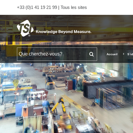
+33 (0)1 41 19 21 99
|
Tous les sites
Rechercher
Accueil
S`id