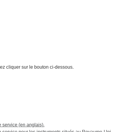
ez cliquer sur le bouton ci-dessous.
service (en anglais).
service pour les instruments situés au Royaume-Uni,