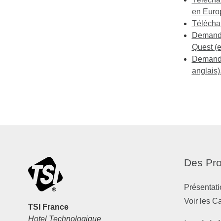
en Europ
Téléchar
Demande 
Quest (e
Demande 
anglais)
Des Pro
Présentati
Voir les C
TSI France
Hotel Technologique